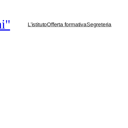
i"
L’istituto
Offerta formativa
Segreteria