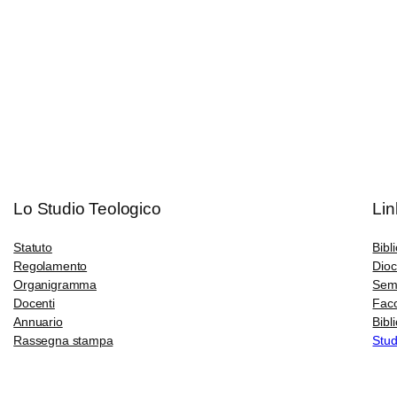
Lo Studio Teologico
Lin
Statuto
Bibl
Regolamento
Dioc
Organigramma
Semi
Docenti
Faco
Annuario
Bibl
Rassegna stampa
Stud