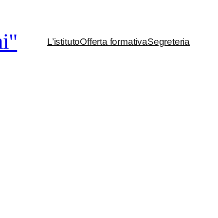
i"
L’istituto
Offerta formativa
Segreteria